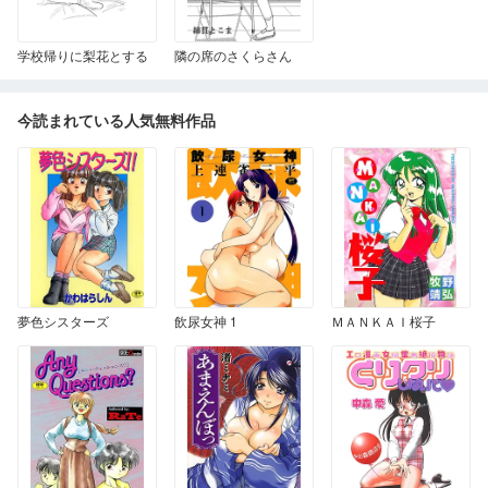
学校帰りに梨花とする
隣の席のさくらさん
今読まれている人気無料作品
夢色シスターズ
飲尿女神 1
ＭＡＮＫＡＩ桜子