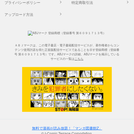
プライバシーポリシー
特定商取引法
アップロード方法
ＡＢＪマークは、この電子書店・電子書籍配信サービスが、著作権者からコン
テンツ使用許諾を得た正規版配信サービスであることを示す登録商標（登録番
号 第６０９１７１３号）です。ABJマークの詳細、ABJマークを掲示している
サービスの一覧は
こちら
無料で漫画が読み放題！「マンガ図書館Z」
©J-Comic Terrace Corportation.