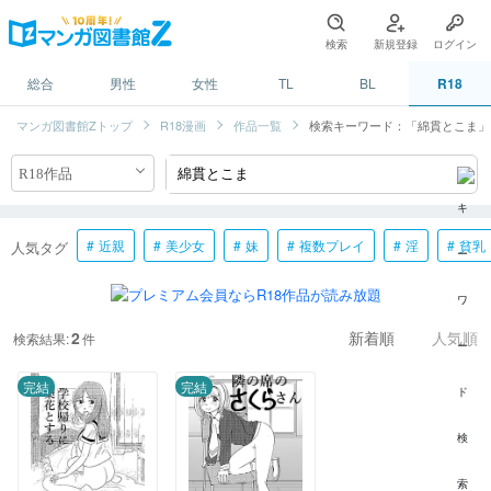
検索
新規登録
ログイン
総合
男性
女性
TL
BL
R18
マンガ図書館Zトップ
R18漫画
作品一覧
検索キーワード：「綿貫とこま」
近親
美少女
妹
複数プレイ
淫
貧乳
人気タグ
2
検索結果:
件
新着順
人気順
完結
完結