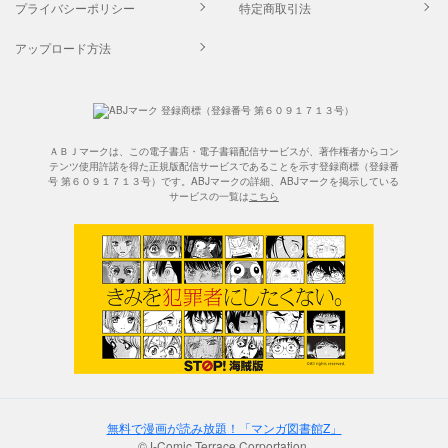
プライバシーポリシー
特定商取引法
アップロード方法
ＡＢＪマークは、この電子書店・電子書籍配信サービスが、著作権者からコン
テンツ使用許諾を得た正規版配信サービスであることを示す登録商標（登録番
号 第６０９１７１３号）です。ABJマークの詳細、ABJマークを掲示している
サービスの一覧は
こちら
無料で漫画が読み放題！「マンガ図書館Z」
©J-Comic Terrace Corportation.