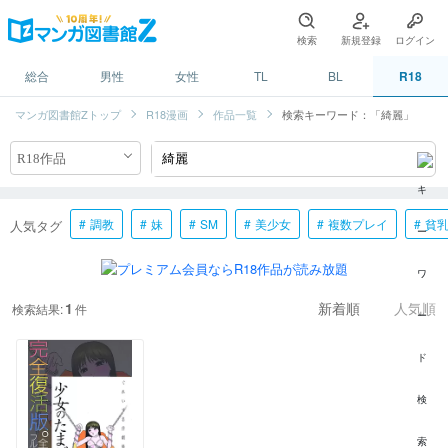
検索
新規登録
ログイン
総合
男性
女性
TL
BL
R18
マンガ図書館Zトップ
R18漫画
作品一覧
検索キーワード：「綺麗」
調教
妹
SM
美少女
複数プレイ
貧
人気タグ
1
検索結果:
件
新着順
人気順