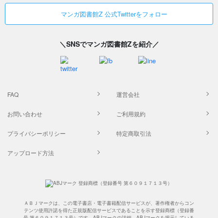
マンガ図書館Z 公式Twitterをフォロー
＼SNSでマンガ図書館Zを紹介／
FAQ
運営会社
お問い合わせ
ご利用規約
プライバシーポリシー
特定商取引法
アップロード方法
ＡＢＪマークは、この電子書店・電子書籍配信サービスが、著作権者からコン
テンツ使用許諾を得た正規版配信サービスであることを示す登録商標（登録番
号 第６０９１７１３号）です。ABJマークの詳細、ABJマークを掲示している