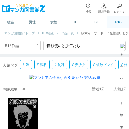
検索
新規登録
ログイン
総合
男性
女性
TL
BL
R18
マンガ図書館Zトップ
R18漫画
作品一覧
検索キーワード：「怪獣使いと少
淫
調教
貧乳
美少女
複数プレイ
妹
人気タグ
1
検索結果:
件
新着順
人気順