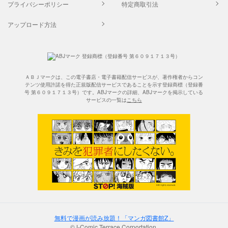
プライバシーポリシー
特定商取引法
アップロード方法
ＡＢＪマークは、この電子書店・電子書籍配信サービスが、著作権者からコン
テンツ使用許諾を得た正規版配信サービスであることを示す登録商標（登録番
号 第６０９１７１３号）です。ABJマークの詳細、ABJマークを掲示している
サービスの一覧は
こちら
無料で漫画が読み放題！「マンガ図書館Z」
©J-Comic Terrace Corportation.