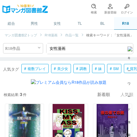
検索
新規登録
ログイン
総合
男性
女性
TL
BL
R18
マンガ図書館Zトップ
R18漫画
作品一覧
検索キーワード：「女性漫画」
複数プレイ
美少女
調教
妹
SM
貧
人気タグ
3
検索結果:
件
新着順
人気順