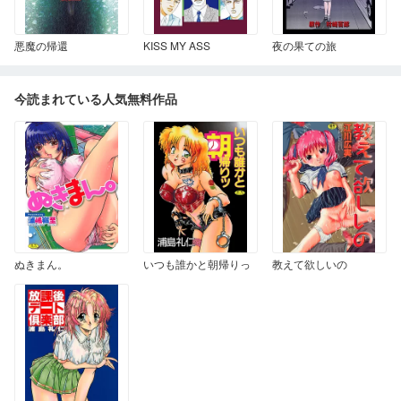
悪魔の帰還
KISS MY ASS
夜の果ての旅
今読まれている人気無料作品
ぬきまん。
いつも誰かと朝帰りっ
教えて欲しいの