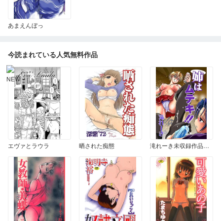
あまえんぼっ
今読まれている人気無料作品
エヴァとラウラ
晒された痴態
滝れーき未収録作品集 姉はムテキ