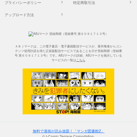
プライバシーポリシー
特定商取引法
アップロード方法
ＡＢＪマークは、この電子書店・電子書籍配信サービスが、著作権者からコン
テンツ使用許諾を得た正規版配信サービスであることを示す登録商標（登録番
号 第６０９１７１３号）です。ABJマークの詳細、ABJマークを掲示している
サービスの一覧は
こちら
無料で漫画が読み放題！「マンガ図書館Z」
©J-Comic Terrace Corportation.