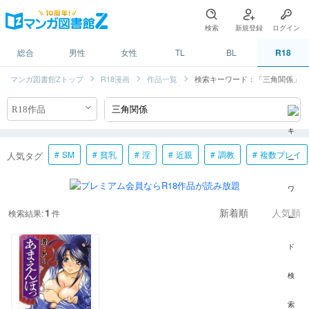
検索
新規登録
ログイン
総合
男性
女性
TL
BL
R18
マンガ図書館Zトップ
R18漫画
作品一覧
検索キーワード：「三角関係」
SM
貧乳
淫
近親
調教
複数プレイ
人気タグ
1
検索結果:
件
新着順
人気順