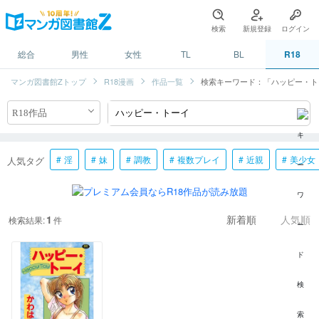
検索
新規登録
ログイン
総合
男性
女性
TL
BL
R18
マンガ図書館Zトップ
R18漫画
作品一覧
検索キーワード：「ハッピー・ト
淫
妹
調教
複数プレイ
近親
美少女
人気タグ
1
検索結果:
件
新着順
人気順