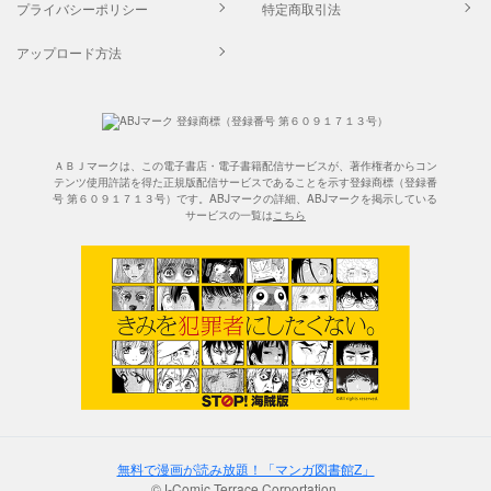
プライバシーポリシー
特定商取引法
アップロード方法
ＡＢＪマークは、この電子書店・電子書籍配信サービスが、著作権者からコン
テンツ使用許諾を得た正規版配信サービスであることを示す登録商標（登録番
号 第６０９１７１３号）です。ABJマークの詳細、ABJマークを掲示している
サービスの一覧は
こちら
無料で漫画が読み放題！「マンガ図書館Z」
©J-Comic Terrace Corportation.