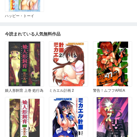
ハッピー・トーイ
今読まれている人気無料作品
娘人形飼育 上巻 処行為
ミカエル計画 2
警告！ムフフAREA