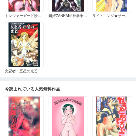
トレジャーガード沙羅 禁断の魔淫玉
斬奸ZANKAN! 神器争乱編 ～ノベライズ版～
ライトニング★サーガ 女魔導士の塔
女忍者・五星の光芒 －ライトニング★サーガ－
今読まれている人気無料作品