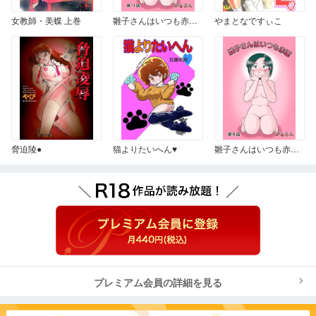
女教師・美蝶 上巻
雛子さんはいつも赤面 11
やまとなですぃこ
脅迫陵●
猫よりたいへん♥
雛子さんはいつも赤面 8
プレミアム会員の詳細を見る