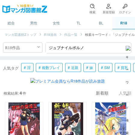
検索
新規登録
ログイン
総合
男性
女性
TL
BL
R18
マンガ図書館Zトップ
R18漫画
作品一覧
検索キーワード：「ジュブナイル
淫
複数プレイ
近親
妹
SM
貧乳
人気タグ
4
検索結果:
件
新着順
人気順