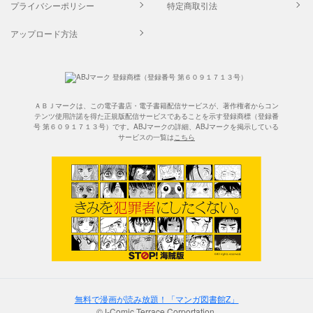
プライバシーポリシー
特定商取引法
アップロード方法
ＡＢＪマークは、この電子書店・電子書籍配信サービスが、著作権者からコン
テンツ使用許諾を得た正規版配信サービスであることを示す登録商標（登録番
号 第６０９１７１３号）です。ABJマークの詳細、ABJマークを掲示している
サービスの一覧は
こちら
無料で漫画が読み放題！「マンガ図書館Z」
©J-Comic Terrace Corportation.