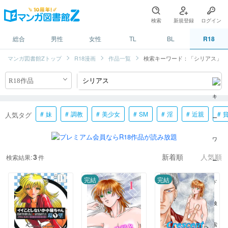
検索
新規登録
ログイン
総合
男性
女性
TL
BL
R18
マンガ図書館Zトップ
R18漫画
作品一覧
検索キーワード：「シリアス」
妹
調教
美少女
SM
淫
近親
人気タグ
3
検索結果:
件
新着順
人気順
完結
完結