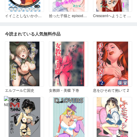
イイことしないか小猫ちゃん 上巻
拾った子猫と episode 1
Crescentへようこそ 第一話 Crescent(クレセント)へようこそ
今読まれている人気無料作品
エルフール亡国史
女教師・美蝶 下巻
息をひそめて抱いて 2