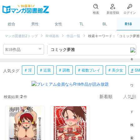
検索
新規登録
ログイン
総合
男性
女性
TL
BL
R18
マンガ図書館Zトップ
R18漫画
作品一覧
検索キーワード：「コミック夢雅
淫
近親
調教
複数プレイ
美少女
S
人気タグ
2
検索結果:
件
新着順
人気順