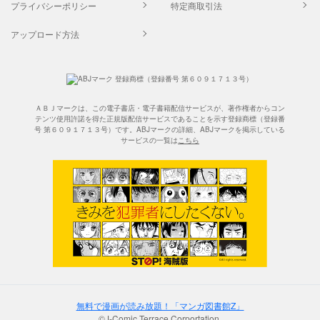
プライバシーポリシー
特定商取引法
アップロード方法
ＡＢＪマークは、この電子書店・電子書籍配信サービスが、著作権者からコン
テンツ使用許諾を得た正規版配信サービスであることを示す登録商標（登録番
号 第６０９１７１３号）です。ABJマークの詳細、ABJマークを掲示している
サービスの一覧は
こちら
無料で漫画が読み放題！「マンガ図書館Z」
©J-Comic Terrace Corportation.