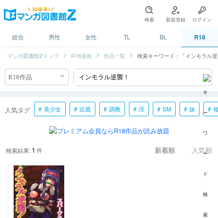
検索
新規登録
ログイン
総合
男性
女性
TL
BL
R18
マンガ図書館Zトップ
R18漫画
作品一覧
検索キーワード：「インモラル逆
美少女
近親
調教
淫
SM
妹
人気タグ
1
検索結果:
件
新着順
人気順