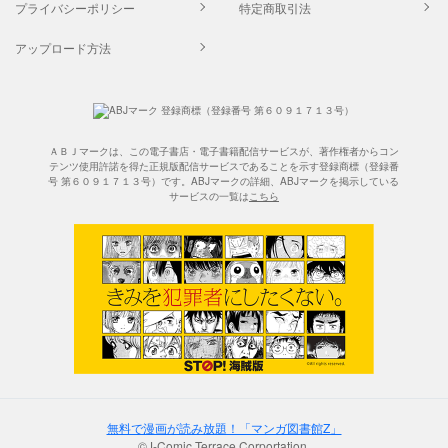
プライバシーポリシー
特定商取引法
アップロード方法
ＡＢＪマークは、この電子書店・電子書籍配信サービスが、著作権者からコン
テンツ使用許諾を得た正規版配信サービスであることを示す登録商標（登録番
号 第６０９１７１３号）です。ABJマークの詳細、ABJマークを掲示している
サービスの一覧は
こちら
無料で漫画が読み放題！「マンガ図書館Z」
©J-Comic Terrace Corportation.