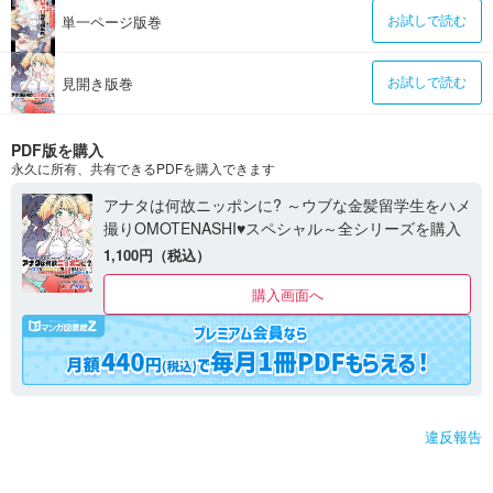
単一ページ版巻
お試しで読む
見開き版巻
お試しで読む
PDF版を購入
永久に所有、共有できるPDFを購入できます
アナタは何故ニッポンに? ～ウブな金髪留学生をハメ
撮りOMOTENASHI♥スペシャル～全シリーズを購入
1,100円（税込）
購入画面へ
違反報告