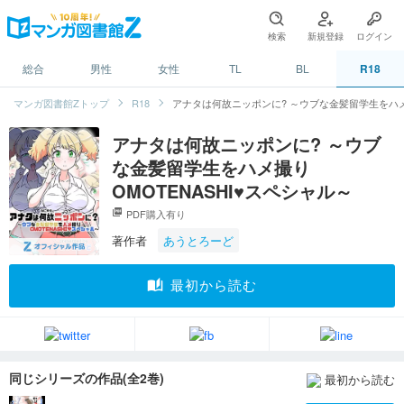
検索
新規登録
ログイン
総合
男性
女性
TL
BL
R18
マンガ図書館Zトップ
R18
アナタは何故ニッポンに? ～ウブな金髪留学生をハメ撮
アナタは何故ニッポンに? ～ウブ
な金髪留学生をハメ撮り
OMOTENASHI♥スペシャル～
picture_as_pdf
PDF購入有り
著作者
あうとろーど
auto_stories
最初から読む
同じシリーズの作品(全2巻)
最初から読む