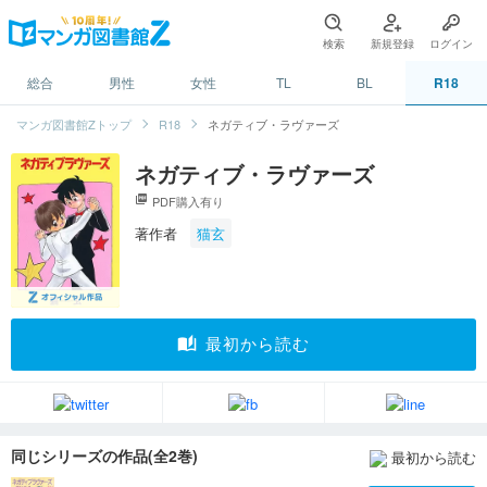
検索
新規登録
ログイン
総合
男性
女性
TL
BL
R18
マンガ図書館Zトップ
R18
ネガティブ・ラヴァーズ
ネガティブ・ラヴァーズ
picture_as_pdf
PDF購入有り
著作者
猫玄
auto_stories
最初から読む
同じシリーズの作品(全2巻)
最初から読む