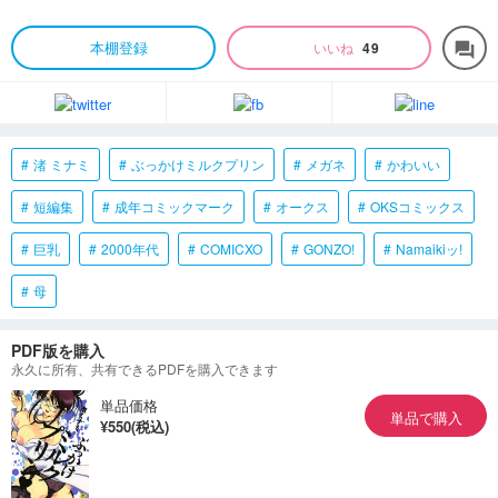
本棚登録
いいね
49
forum
渚 ミナミ
ぶっかけミルクプリン
メガネ
かわいい
短編集
成年コミックマーク
オークス
OKSコミックス
巨乳
2000年代
COMICXO
GONZO!
Namaikiッ!
母
PDF版を購入
永久に所有、共有できるPDFを購入できます
単品価格
単品で購入
¥550(税込)