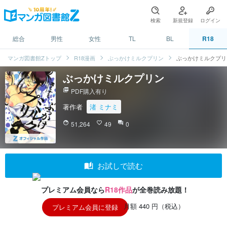
検索
新規登録
ログイン
総合
男性
女性
TL
BL
R18
マンガ図書館Zトップ
R18漫画
ぶっかけミルクプリン
ぶっかけミルクプリ
ぶっかけミルクプリン
picture_as_pdf
PDF購入有り
著作者
渚 ミナミ
face
51,264
favorite_border
49
question_answer
0
auto_stories
お試しで読む
プレミアム会員なら
R18作品
が全巻読み放題！
月額 440 円（税込）
プレミアム会員に登録