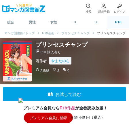
検索
新規登録
ログイン
総合
男性
女性
TL
BL
R18
マンガ図書館Zトップ
R18漫画
プリンセスチャンプ
プリンセスチャンプ
プリンセスチャンプ
picture_as_pdf
PDF購入有り
著作者
やまだのら
face
2,588
favorite_border
3
question_answer
0
auto_stories
お試しで読む
プレミアム会員なら
R18作品
が全巻読み放題！
月額 440 円（税込）
プレミアム会員に登録