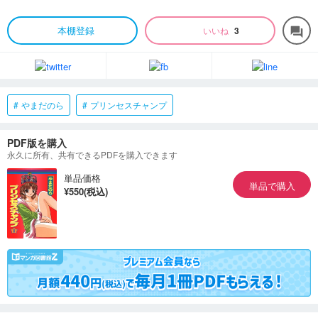
本棚登録
いいね
3
forum
やまだのら
プリンセスチャンプ
PDF版を購入
永久に所有、共有できるPDFを購入できます
単品価格
単品で購入
¥550(税込)