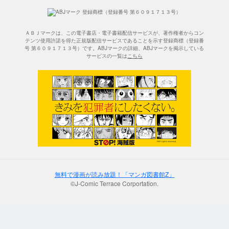
ＡＢＪマークは、この電子書店・電子書籍配信サービスが、著作権者からコン
テンツ使用許諾を得た正規版配信サービスであることを示す登録商標（登録番
号 第６０９１７１３号）です。ABJマークの詳細、ABJマークを掲示している
サービスの一覧は
こちら
無料で漫画が読み放題！「マンガ図書館Z」
©J-Comic Terrace Corportation.