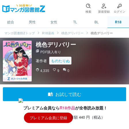
検索
新規登録
ログイン
総合
男性
女性
TL
BL
R18
マンガ図書館Zトップ
R18漫画
桃色デリバリー
桃色デリバリー
桃色デリバリー
picture_as_pdf
PDF購入有り
著作者
ものたりぬ
face
4,335
favorite_border
9
question_answer
0
auto_stories
お試しで読む
プレミアム会員なら
R18作品
が全巻読み放題！
月額 440 円（税込）
プレミアム会員に登録