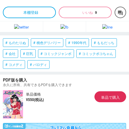
本棚登録
いいね
9
forum
ものたりぬ
桃色デリバリー
1990年代
ももだっち
会社
巨乳
コミックジャンボ
コミックポコちゃん
コメディ
パロディ
PDF版を購入
永久に所有、共有できるPDFを購入できます
単品価格
単品で購入
¥550(税込)