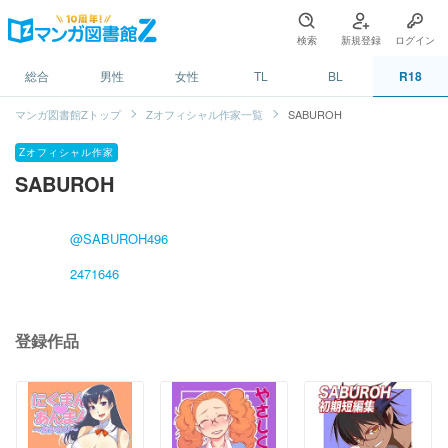
検索
新規登録
ログイン
総合
男性
女性
TL
BL
R18
マンガ図書館Zトップ
Zオフィシャル作家一覧
SABUROH
Zオフィシャル作家
SABUROH
@SABUROH496
2471646
登録作品