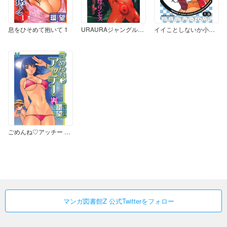
息をひそめて抱いて 1
URAURAジャングルヒート 蜜林プリンセス
イイことしないか小猫ちゃん 上巻
ごめんね♡アッチー 上巻
マンガ図書館Z 公式Twitterをフォロー