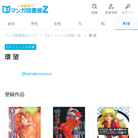
検索
新規登録
ログイン
総合
男性
女性
TL
BL
R18
マンガ図書館Zトップ
Zオフィシャル作家一覧
環 望
Zオフィシャル作家
環 望
@tamakinozomu
登録作品