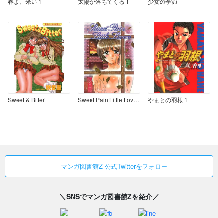
春よ、来い 1
太陽が落ちてくる 1
少女の季節
Sweet & Bitter
Sweet Pain Little Lovers
やまとの羽根 1
マンガ図書館Z 公式Twitterをフォロー
＼SNSでマンガ図書館Zを紹介／