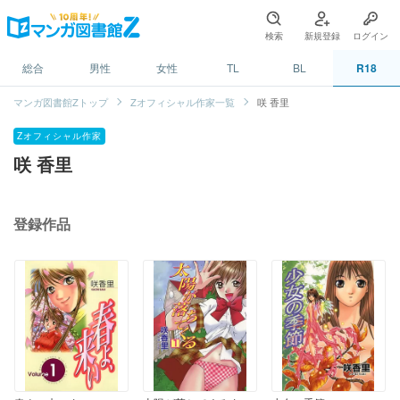
検索
新規登録
ログイン
総合
男性
女性
TL
BL
R18
マンガ図書館Zトップ
Zオフィシャル作家一覧
咲 香里
Zオフィシャル作家
咲 香里
登録作品